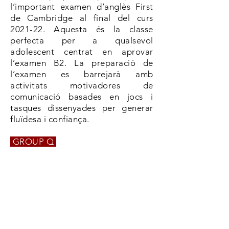
l’important examen d’anglès First
de Cambridge al final del curs
2021-22. Aquesta és la classe
perfecta per a qualsevol
adolescent centrat en aprovar
l’examen B2. La preparació de
l’examen es barrejarà amb
activitats motivadores de
comunicació basades en jocs i
tasques dissenyades per generar
fluïdesa i confiança.
GROUP Q
BNY Language Corner
psg. de la Generalitat 20
17820 BANYOLES