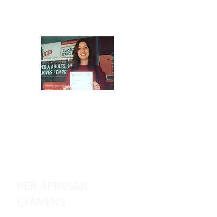
Has de superar algun examen per
obtenir la confirmació oficial del teu
nivell d'anglès? Podem ajudar-te! Som
un centre oficial de preparació
d’exàmens de Cambridge i també
podem ajudar-vos amb els exàmens per
obtenir els títols TOEFL i IELTS.
PER APROVAR
EXÀMENS