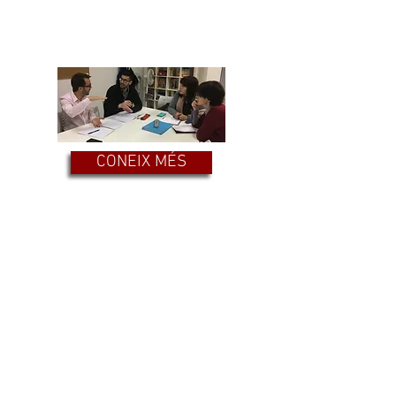
classes el tema principal és la
comunicació pràctica per a les
empreses.
CONEIX MÉS
PER A
ESCOLES I AMPAS
Podem proporcionar classes
extraescolars als migdies o després
de l'escola per a escoles situades a
uns 30-40 km de Girona.