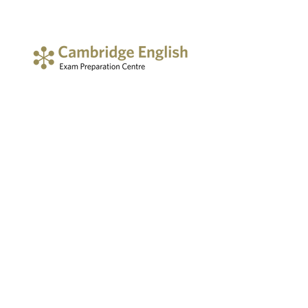
METODOLOGIA
COMUNICACIÓ REAL
Les nostres classes exposen a adults,
adolescents i nens a una gran varietat de
tasques de comunicació reals.
VOCABULARI