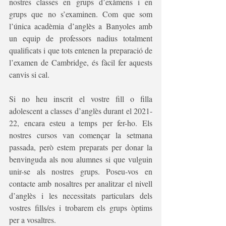
nostres classes en grups d’exàmens i en 
grups que no s’examinen. Com que som 
l’única acadèmia d’anglès a Banyoles amb 
un equip de professors nadius totalment 
qualificats i que tots entenen la preparació de 
l’examen de Cambridge, és fàcil fer aquests 
canvis si cal.
Si no heu inscrit el vostre fill o filla 
adolescent a classes d’anglès durant el 2021-
22, encara esteu a temps per fer-ho. Els 
nostres cursos van començar la setmana 
passada, però estem preparats per donar la 
benvinguda als nou alumnes si que vulguin 
unir-se als nostres grups. Poseu-vos en 
contacte amb nosaltres per analitzar el nivell 
d’anglès i les necessitats particulars dels 
vostres fills/es i trobarem els grups òptims 
per a vosaltres.