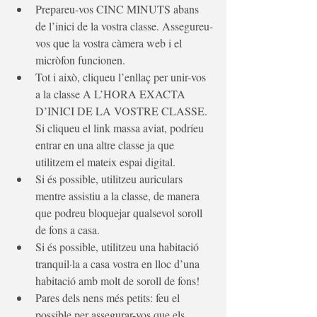
Prepareu-vos CINC MINUTS abans 
de l’inici de la vostra classe. Assegureu-
vos que la vostra càmera web i el 
micròfon funcionen.
Tot i això, cliqueu l’enllaç per unir-vos 
a la classe A L’HORA EXACTA 
D’INICI DE LA VOSTRE CLASSE. 
Si cliqueu el link massa aviat, podríeu 
entrar en una altre classe ja que 
utilitzem el mateix espai digital.
Si és possible, utilitzeu auriculars 
mentre assistiu a la classe, de manera 
que podreu bloquejar qualsevol soroll 
de fons a casa.
Si és possible, utilitzeu una habitació 
tranquil·la a casa vostra en lloc d’una 
habitació amb molt de soroll de fons!
Pares dels nens més petits: feu el 
possible per assegurar-vos que els 